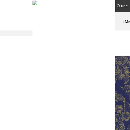
О нас
г.М