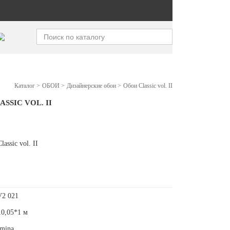
Каталог
>
ОБОИ
>
Дизайнерские обои
>
Обои Classic vol. II
SSIC VOL. II
assic vol. II
V2 021
10,05*1 м
mina